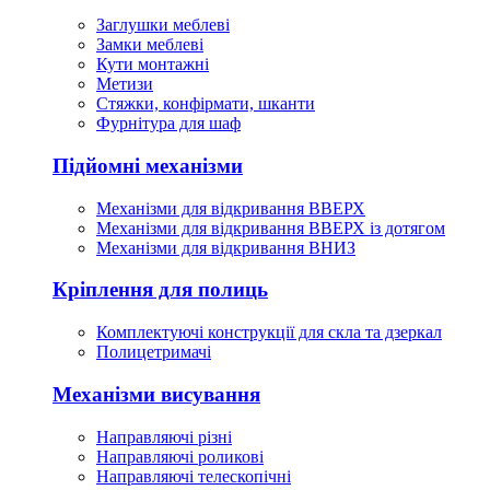
Заглушки меблеві
Замки меблеві
Кути монтажні
Метизи
Стяжки, конфірмати, шканти
Фурнітура для шаф
Підйомні механізми
Механізми для відкривання ВВЕРХ
Механізми для відкривання ВВЕРХ із дотягом
Механізми для відкривання ВНИЗ
Кріплення для полиць
Комплектуючі конструкції для скла та дзеркал
Полицетримачі
Механізми висування
Направляючі різні
Направляючі роликові
Направляючі телескопічні