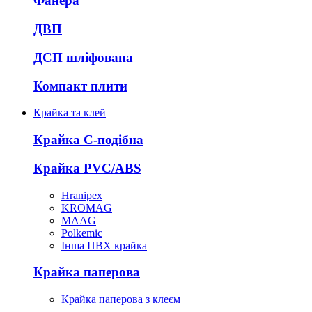
Фанера
ДВП
ДСП шліфована
Компакт плити
Крайка та клей
Крайка С-подібна
Крайка PVC/ABS
Hranipex
KROMAG
MAAG
Polkemic
Інша ПВХ крайка
Крайка паперова
Крайка паперова з клеєм