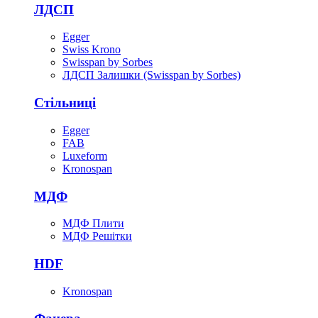
ЛДСП
Egger
Swiss Krono
Swisspan by Sorbes
ЛДСП Залишки (Swisspan by Sorbes)
Стільниці
Egger
FAB
Luxeform
Kronospan
МДФ
МДФ Плити
МДФ Решітки
HDF
Kronospan