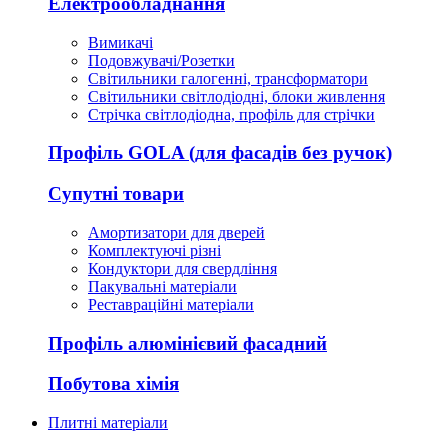
Електрообладнання
Вимикачі
Подовжувачі/Розетки
Світильники галогенні, трансформатори
Світильники світлодіодні, блоки живлення
Стрічка світлодіодна, профіль для стрічки
Профіль GOLA (для фасадів без ручок)
Супутні товари
Амортизатори для дверей
Комплектуючі різні
Кондуктори для свердління
Пакувальні матеріали
Реставраційні матеріали
Профіль алюмінієвий фасадний
Побутова хімія
Плитні матеріали