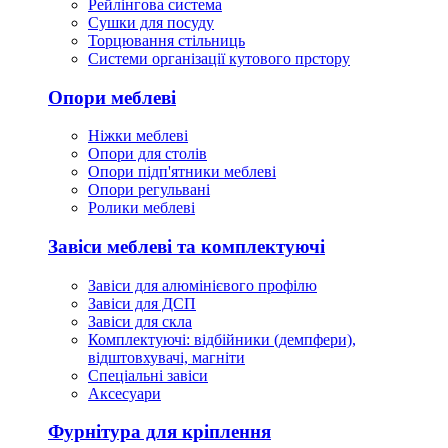
Рейлінгова система
Сушки для посуду
Торцювання стільниць
Cистеми організації кутового прстору
Опори меблеві
Ніжки меблеві
Опори для столів
Опори підп'ятники меблеві
Опори регульвані
Ролики меблеві
Завіси меблеві та комплектуючі
Завіси для алюмінієвого профілю
Завіси для ДСП
Завіси для скла
Комплектуючі: відбійники (демпфери),
відштовхувачі, магніти
Спеціальні завіси
Аксесуари
Фурнітура для кріплення