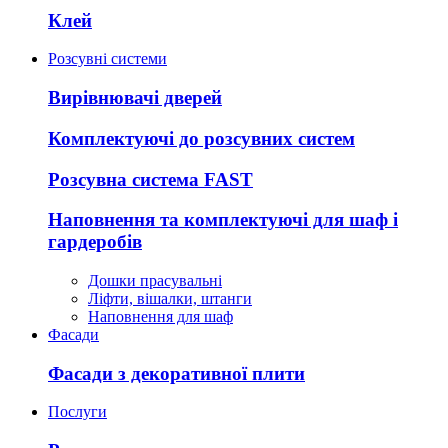
Клей
Розсувні системи
Вирівнювачі дверей
Комплектуючі до розсувних систем
Розсувна система FAST
Наповнення та комплектуючі для шаф і
гардеробів
Дошки прасувальні
Ліфти, вішалки, штанги
Наповнення для шаф
Фасади
Фасади з декоративної плити
Послуги