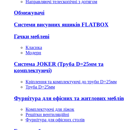
Направляючі телескопічні з дотягом
Обмежувачі
Системи висувних ящиків FLATBOX
Гачки меблеві
Класика
Модерн
Система JOKER (Труба D=25мм та
комплектуючі)
Кріплення та комплектуючі до труби D=25мм
Труба D=25мм
Фурнітура для офісних та житлових меблів
Комплектуючі для ліжок
Решітки вентиляційні
Фурнітура для офісних столів