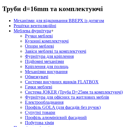
Труби d=16mm та комплектуючі
Механізми для відкривання ВВЕРХ із дотягом
Решітки вентиляційні
Меблева фурнітура
+
Ручки меблеві
Кухонні комплектуючі
Опори меблеві
Завіси меблеві та комплектуючі
Фурнітура для кріплення
Підйомні механізми
Кріплення для полиць
Механізми висування
Обмежувачі
Системи висувних ящиків FLATBOX
Гачки меблеві
Система JOKER (Труба D=25мм та комплектуючі)
Фурнітура для офісних та житлових меблів
Електрообладнання
Профіль GOLA (для фасадів без ручок)
Супутні товари
Профіль алюмінієвий фасадний
Побутова хімія