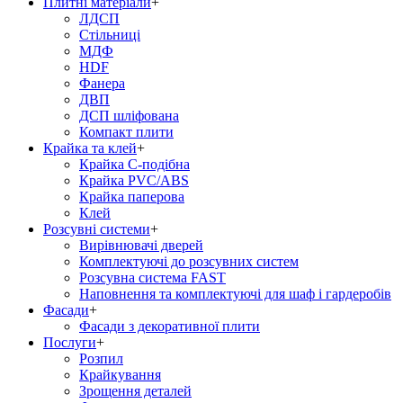
Плитні матеріали
+
ЛДСП
Стільниці
МДФ
HDF
Фанера
ДВП
ДСП шліфована
Компакт плити
Крайка та клей
+
Крайка С-подібна
Крайка PVC/ABS
Крайка паперова
Клей
Розсувні системи
+
Вирівнювачі дверей
Комплектуючі до розсувних систем
Розсувна система FAST
Наповнення та комплектуючі для шаф і гардеробів
Фасади
+
Фасади з декоративної плити
Послуги
+
Розпил
Крайкування
Зрощення деталей