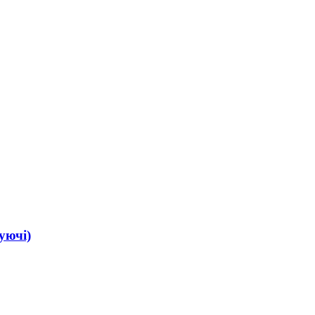
уючі)