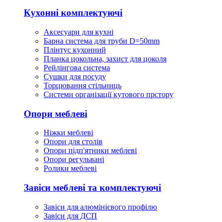
Кухонні комплектуючі
Аксесуари для кухні
Барна система для труби D=50mm
Плінтус кухонний
Планка цокольна, захист для цоколя
Рейлінгова система
Сушки для посуду
Торцювання стільниць
Cистеми організації кутового прстору
Опори меблеві
Ніжки меблеві
Опори для столів
Опори підп'ятники меблеві
Опори регульвані
Ролики меблеві
Завіси меблеві та комплектуючі
Завіси для алюмінієвого профілю
Завіси для ДСП