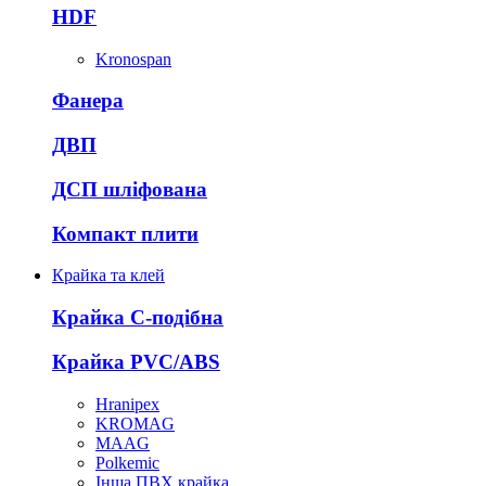
HDF
Kronospan
Фанера
ДВП
ДСП шліфована
Компакт плити
Крайка та клей
Крайка С-подібна
Крайка PVC/ABS
Hranipex
KROMAG
MAAG
Polkemic
Інша ПВХ крайка