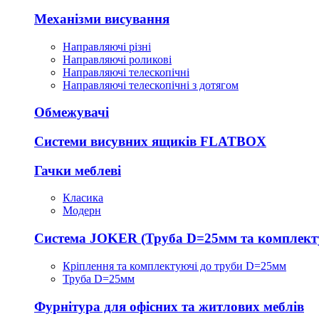
Механізми висування
Направляючі різні
Направляючі роликові
Направляючі телескопічні
Направляючі телескопічні з дотягом
Обмежувачі
Системи висувних ящиків FLATBOX
Гачки меблеві
Класика
Модерн
Система JOKER (Труба D=25мм та комплект
Кріплення та комплектуючі до труби D=25мм
Труба D=25мм
Фурнітура для офісних та житлових меблів