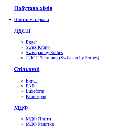
Побутова хімія
Плитні матеріали
ЛДСП
Egger
Swiss Krono
Swisspan by Sorbes
ЛДСП Залишки (Swisspan by Sorbes)
Стільниці
Egger
FAB
Luxeform
Kronospan
МДФ
МДФ Плити
МДФ Решітки