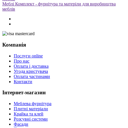
Меблі Комплект - фурнітура та матеріли для виробництва
меблів
Компанія
Послуги online
Про нас
Оплата і доставка
Угода кристувача
Оплата частинами
Контакти
Інтернет-магазин
Меблева фурнітура
Плитні матеріали
Крайка та клей
Розсувні системи
Фасади