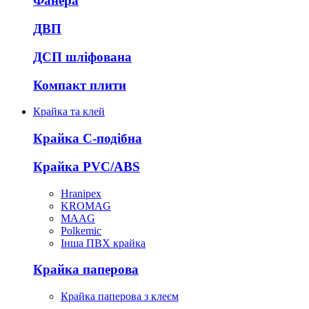
Фанера
ДВП
ДСП шліфована
Компакт плити
Крайка та клей
Крайка С-подібна
Крайка PVC/ABS
Hranipex
KROMAG
MAAG
Polkemic
Інша ПВХ крайка
Крайка паперова
Крайка паперова з клеєм