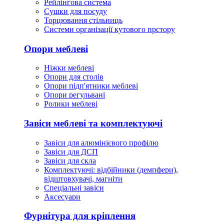
Рейлінгова система
Сушки для посуду
Торцювання стільниць
Cистеми організації кутового прстору
Опори меблеві
Ніжки меблеві
Опори для столів
Опори підп'ятники меблеві
Опори регульвані
Ролики меблеві
Завіси меблеві та комплектуючі
Завіси для алюмінієвого профілю
Завіси для ДСП
Завіси для скла
Комплектуючі: відбійники (демпфери),
відштовхувачі, магніти
Спеціальні завіси
Аксесуари
Фурнітура для кріплення