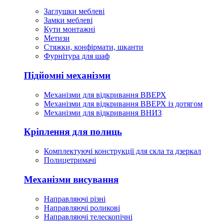
Заглушки меблеві
Замки меблеві
Кути монтажні
Метизи
Стяжки, конфірмати, шканти
Фурнітура для шаф
Підйомні механізми
Механізми для відкривання ВВЕРХ
Механізми для відкривання ВВЕРХ із дотягом
Механізми для відкривання ВНИЗ
Кріплення для полиць
Комплектуючі конструкції для скла та дзеркал
Полицетримачі
Механізми висування
Направляючі різні
Направляючі роликові
Направляючі телескопічні