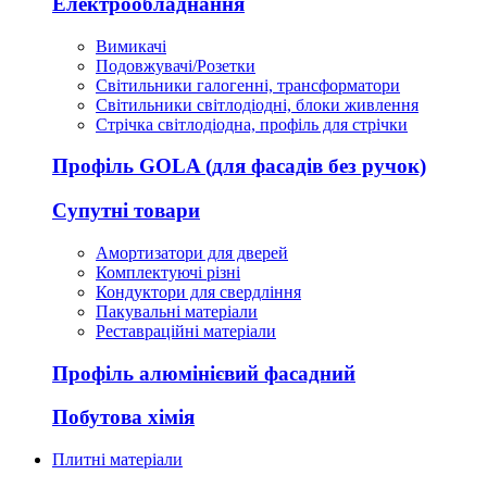
Електрообладнання
Вимикачі
Подовжувачі/Розетки
Світильники галогенні, трансформатори
Світильники світлодіодні, блоки живлення
Стрічка світлодіодна, профіль для стрічки
Профіль GOLA (для фасадів без ручок)
Супутні товари
Амортизатори для дверей
Комплектуючі різні
Кондуктори для свердління
Пакувальні матеріали
Реставраційні матеріали
Профіль алюмінієвий фасадний
Побутова хімія
Плитні матеріали