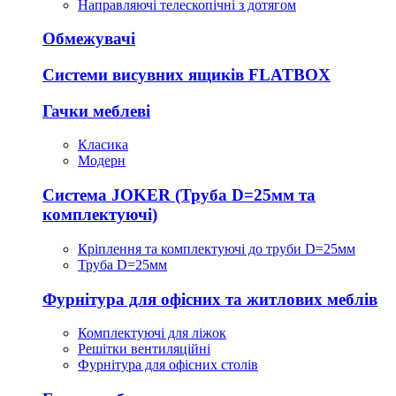
Направляючі телескопічні з дотягом
Обмежувачі
Системи висувних ящиків FLATBOX
Гачки меблеві
Класика
Модерн
Система JOKER (Труба D=25мм та
комплектуючі)
Кріплення та комплектуючі до труби D=25мм
Труба D=25мм
Фурнітура для офісних та житлових меблів
Комплектуючі для ліжок
Решітки вентиляційні
Фурнітура для офісних столів