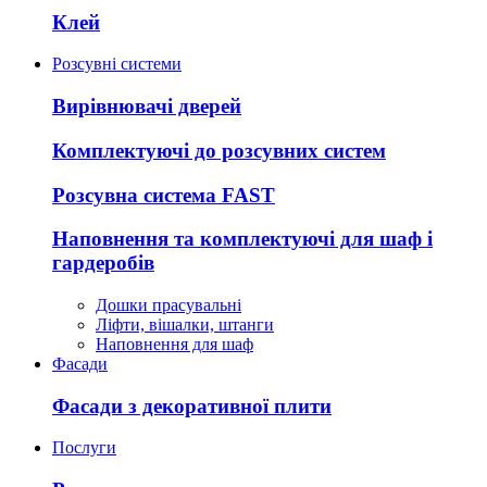
Клей
Розсувні системи
Вирівнювачі дверей
Комплектуючі до розсувних систем
Розсувна система FAST
Наповнення та комплектуючі для шаф і
гардеробів
Дошки прасувальні
Ліфти, вішалки, штанги
Наповнення для шаф
Фасади
Фасади з декоративної плити
Послуги