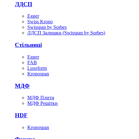
ЛДСП
Egger
Swiss Krono
Swisspan by Sorbes
ЛДСП Залишки (Swisspan by Sorbes)
Стільниці
Egger
FAB
Luxeform
Kronospan
МДФ
МДФ Плити
МДФ Решітки
HDF
Kronospan