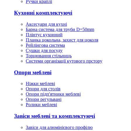
Ручки краплі
Кухонні комплектуючі
Аксесуари для кухні
Барна система для труби D=50mm
Плінтус кухонний
Планка цокольна, захист для цоколя
Рейлінгова система
Сушки для посуду
Торцювання стільниць
Cистеми організації кутового прстору
Опори меблеві
Ніжки меблеві
Опори для столів
Опори підп'ятники меблеві
Опори регульвані
Ролики меблеві
Завіси меблеві та комплектуючі
Завіси для алюмінієвого профілю