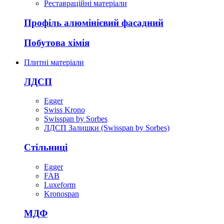
Реставраційні матеріали
Профіль алюмінієвий фасадний
Побутова хімія
Плитні матеріали
ЛДСП
Egger
Swiss Krono
Swisspan by Sorbes
ЛДСП Залишки (Swisspan by Sorbes)
Стільниці
Egger
FAB
Luxeform
Kronospan
МДФ