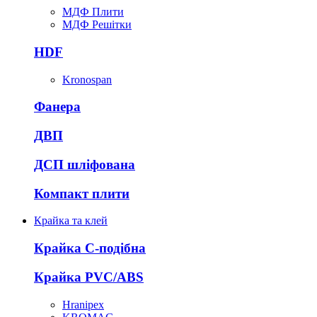
МДФ Плити
МДФ Решітки
HDF
Kronospan
Фанера
ДВП
ДСП шліфована
Компакт плити
Крайка та клей
Крайка С-подібна
Крайка PVC/ABS
Hranipex