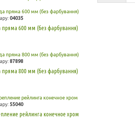
ару:
04035
 пряма 600 мм (без фарбування)
ару:
87898
 пряма 800 мм (без фарбування)
ару:
55040
епление рейлинга конечное хром