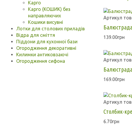
Карго
Карго (КОШИК) без
направляючих
Артикул тов
Кошики висувні
Балюстрада
Лотки для столових приладів
Відра для сміття
139.00грн
Піддони для кухонної бази
Огородження декоративні
Килимки антиковзаючі
Артикул тов
Огородження сифона
Балюстрада
169.00грн
Артикул тов
Столбик-кр
6.70грн