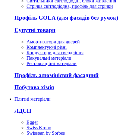
Світильники світлодіодні, блоки живлення
Стрічка світлодіодна, профіль для стрічки
Профіль GOLA (для фасадів без ручок)
Супутні товари
Амортизатори для дверей
Комплектуючі різні
Кондуктори для свердління
Пакувальні матеріали
Реставраційні матеріали
Профіль алюмінієвий фасадний
Побутова хімія
Плитні матеріали
ЛДСП
Egger
Swiss Krono
Swisspan by Sorbes