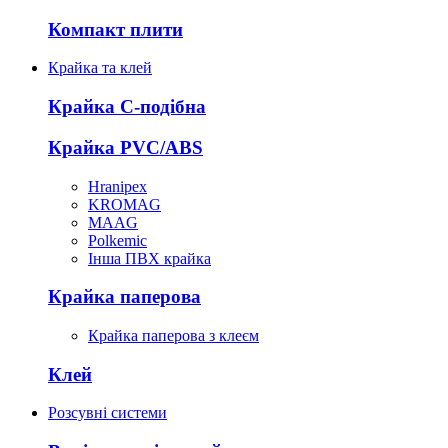
Компакт плити
Крайка та клей
Крайка С-подібна
Крайка PVC/ABS
Hranipex
KROMAG
MAAG
Polkemic
Інша ПВХ крайка
Крайка паперова
Крайка паперова з клеєм
Клей
Розсувні системи