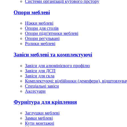
Cистеми організації кутового прстору
Опори меблеві
Ніжки меблеві
Опори для столів
Опори підп'ятники меблеві
Опори регульвані
Ролики меблеві
Завіси меблеві та комплектуючі
Завіси для алюмінієвого профілю
Завіси для ДСП
Завіси для скла
Комплектуючі: відбійники (демпфери), відштовхувач
Спеціальні завіси
Аксесуари
Фурнітура для кріплення
Заглушки меблеві
Замки меблеві
Кути монтажні