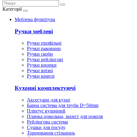
Категорії
Меблева фурнітура
Ручки меблеві
Ручки профільні
Ручки раковини
Ручки скоби
Ручки рейлінгові
Ручки кнопки
Ручки врізні
Ручки краплі
Кухонні комплектуючі
Аксесуари для кухні
Барна система для труби D=50mm
Плінтус кухонний
Планка цокольна, захист для цоколя
Рейлінгова система
Сушки для посуду
Торцювання стільниць