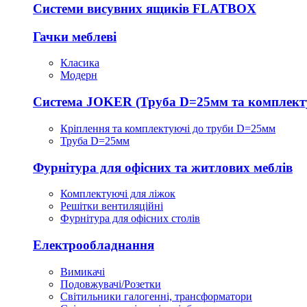
Системи висувних ящиків FLATBOX
Гачки меблеві
Класика
Модерн
Система JOKER (Труба D=25мм та комплект
Кріплення та комплектуючі до труби D=25мм
Труба D=25мм
Фурнітура для офісних та житлових меблів
Комплектуючі для ліжок
Решітки вентиляційні
Фурнітура для офісних столів
Електрообладнання
Вимикачі
Подовжувачі/Розетки
Світильники галогенні, трансформатори