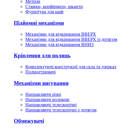
Метизи
Стяжки, конфірмати, шканти
Фурнітура для шаф
Підйомні механізми
Механізми для відкривання ВВЕРХ
Механізми для відкривання ВВЕРХ із дотягом
Механізми для відкривання ВНИЗ
Кріплення для полиць
Комплектуючі конструкції для скла та дзеркал
Полицетримачі
Механізми висування
Направляючі різні
Направляючі роликові
Направляючі телескопічні
Направляючі телескопічні з дотягом
Обмежувачі