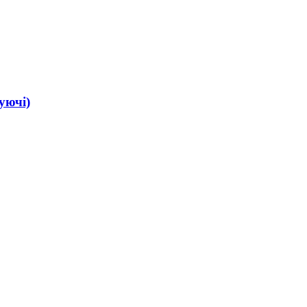
уючі)