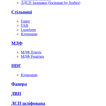
ЛДСП Залишки (Swisspan by Sorbes)
Стільниці
Egger
FAB
Luxeform
Kronospan
МДФ
МДФ Плити
МДФ Решітки
HDF
Kronospan
Фанера
ДВП
ДСП шліфована