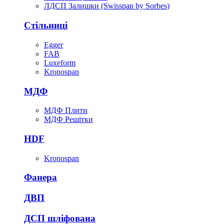
ЛДСП Залишки (Swisspan by Sorbes)
Стільниці
Egger
FAB
Luxeform
Kronospan
МДФ
МДФ Плити
МДФ Решітки
HDF
Kronospan
Фанера
ДВП
ДСП шліфована