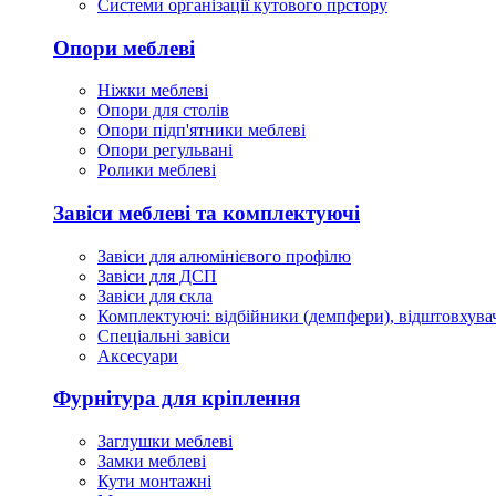
Cистеми організації кутового прстору
Опори меблеві
Ніжки меблеві
Опори для столів
Опори підп'ятники меблеві
Опори регульвані
Ролики меблеві
Завіси меблеві та комплектуючі
Завіси для алюмінієвого профілю
Завіси для ДСП
Завіси для скла
Комплектуючі: відбійники (демпфери), відштовхувач
Спеціальні завіси
Аксесуари
Фурнітура для кріплення
Заглушки меблеві
Замки меблеві
Кути монтажні