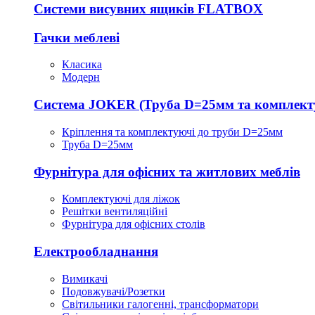
Системи висувних ящиків FLATBOX
Гачки меблеві
Класика
Модерн
Система JOKER (Труба D=25мм та комплект
Кріплення та комплектуючі до труби D=25мм
Труба D=25мм
Фурнітура для офісних та житлових меблів
Комплектуючі для ліжок
Решітки вентиляційні
Фурнітура для офісних столів
Електрообладнання
Вимикачі
Подовжувачі/Розетки
Світильники галогенні, трансформатори