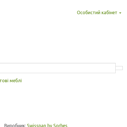
Особистий кабінет
тові меблі
Виробник:
Swisspan by Sorbes