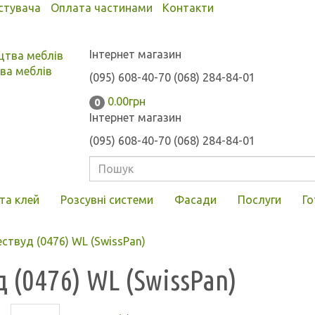
стувача
Оплата частинами
Контакти
Інтернет магазин
ва меблів
(095) 608-40-70
(068) 284-84-01
0.00грн
0
Інтернет магазин
(095) 608-40-70
(068) 284-84-01
та клей
Розсувні системи
Фасади
Послуги
Го
твуд (0476) WL (SwissPan)
 (0476) WL (SwissPan)