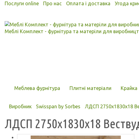
Послуги online
Про нас
Оплата і доставка
Угода кри
Меблі Комплект - фурнітура та матеріли для виробницт
Меблева фурнітура
Плитні матеріали
Крайка 
Виробник
Swisspan by Sorbes
ЛДСП 2750x1830x18 Вес
ЛДСП 2750x1830x18 Вествуд