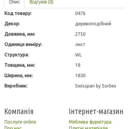
Опис
Відгуків (0)
Код товару:
0476
Декор
:
деревоподібний
Довжина, мм:
2750
Одиниця виміру:
лист
Структура
:
WL
Товщина, мм:
18
Ширина, мм:
1830
Виробник
:
Swisspan by Sorbes
Компанія
Інтернет-магазин
Послуги online
Меблева фурнітура
Про нас
Плитні матеріали