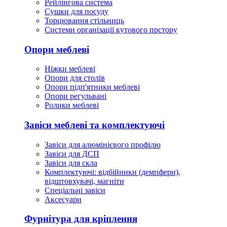
Рейлінгова система
Сушки для посуду
Торцювання стільниць
Cистеми організації кутового прстору
Опори меблеві
Ніжки меблеві
Опори для столів
Опори підп'ятники меблеві
Опори регульвані
Ролики меблеві
Завіси меблеві та комплектуючі
Завіси для алюмінієвого профілю
Завіси для ДСП
Завіси для скла
Комплектуючі: відбійники (демпфери),
відштовхувачі, магніти
Спеціальні завіси
Аксесуари
Фурнітура для кріплення