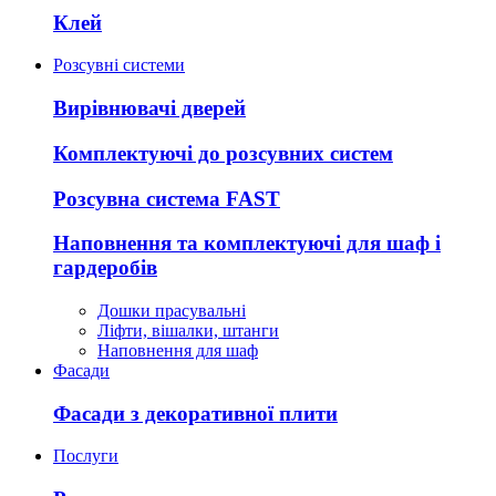
Клей
Розсувні системи
Вирівнювачі дверей
Комплектуючі до розсувних систем
Розсувна система FAST
Наповнення та комплектуючі для шаф і
гардеробів
Дошки прасувальні
Ліфти, вішалки, штанги
Наповнення для шаф
Фасади
Фасади з декоративної плити
Послуги