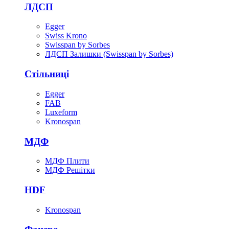
ЛДСП
Egger
Swiss Krono
Swisspan by Sorbes
ЛДСП Залишки (Swisspan by Sorbes)
Стільниці
Egger
FAB
Luxeform
Kronospan
МДФ
МДФ Плити
МДФ Решітки
HDF
Kronospan