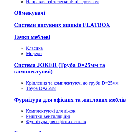
Направляючі телескопічні з дотягом
Обмежувачі
Системи висувних ящиків FLATBOX
Гачки меблеві
Класика
Модерн
Система JOKER (Труба D=25мм та
комплектуючі)
Кріплення та комплектуючі до труби D=25мм
Труба D=25мм
Фурнітура для офісних та житлових меблів
Комплектуючі для ліжок
Решітки вентиляційні
Фурнітура для офісних столів