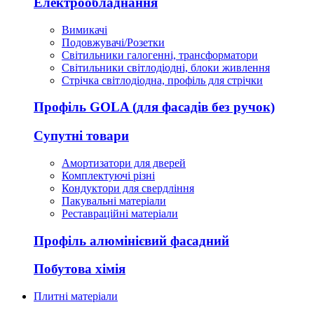
Електрообладнання
Вимикачі
Подовжувачі/Розетки
Світильники галогенні, трансформатори
Світильники світлодіодні, блоки живлення
Стрічка світлодіодна, профіль для стрічки
Профіль GOLA (для фасадів без ручок)
Супутні товари
Амортизатори для дверей
Комплектуючі різні
Кондуктори для свердління
Пакувальні матеріали
Реставраційні матеріали
Профіль алюмінієвий фасадний
Побутова хімія
Плитні матеріали