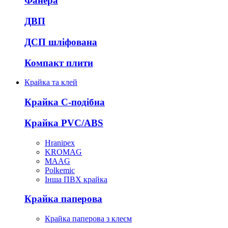
Фанера
ДВП
ДСП шліфована
Компакт плити
Крайка та клей
Крайка С-подібна
Крайка PVC/ABS
Hranipex
KROMAG
MAAG
Polkemic
Інша ПВХ крайка
Крайка паперова
Крайка паперова з клеєм