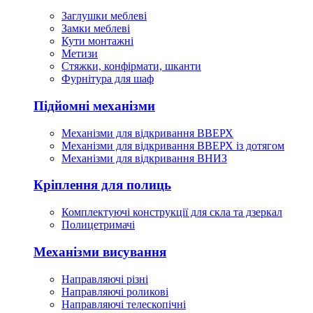
Заглушки меблеві
Замки меблеві
Кути монтажні
Метизи
Стяжки, конфірмати, шканти
Фурнітура для шаф
Підйомні механізми
Механізми для відкривання ВВЕРХ
Механізми для відкривання ВВЕРХ із дотягом
Механізми для відкривання ВНИЗ
Кріплення для полиць
Комплектуючі конструкції для скла та дзеркал
Полицетримачі
Механізми висування
Направляючі різні
Направляючі роликові
Направляючі телескопічні